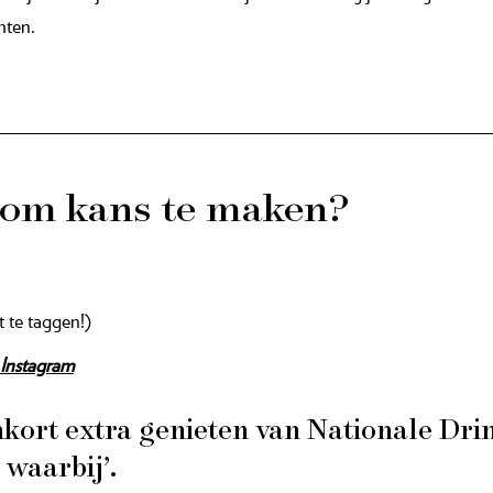
hten.
 om kans te maken?
t te taggen!)
Instagram
enkort extra genieten van Nationale Dr
waarbij’.