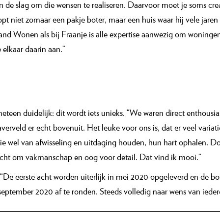
n de slag om die wensen te realiseren. Daarvoor moet je soms creati
t niet zomaar een pakje boter, maar een huis waar hij vele jaren 
eland Wonen als bij Fraanje is alle expertise aanwezig om woninge
e elkaar daarin aan.”
eteen duidelijk: dit wordt iets unieks. “We waren direct enthousi
erveld er echt bovenuit. Het leuke voor ons is, dat er veel varia
e wel van afwisseling en uitdaging houden, hun hart ophalen. D
echt om vakmanschap en oog voor detail. Dat vind ik mooi.”
“De eerste acht worden uiterlijk in mei 2020 opgeleverd en de 
ptember 2020 af te ronden. Steeds volledig naar wens van iedere