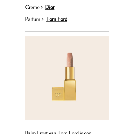
Creme
>
Dior
Parfum
>
Tom Ford
Balm Frost van Tom Ford is een