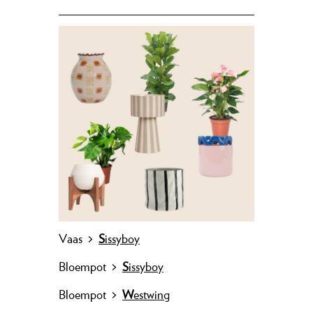
Vaas >
S
issyboy
Bloempot >
S
issyboy
Bloempot
>
W
estwing