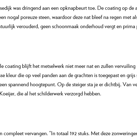
sedijk was dringend aan een opknapbeurt toe. De coating op de 
 een nogal poreuze steen, waardoor deze nat bleef na regen met al
atuurlijk verouderd, geen schoonmaak onderhoud vergt en prima p
le coatin
g blijft het metselwerk niet meer nat en zullen vervuil
sse kleur die op veel panden aan de grachten is toegepast en grijs
een spannend hoogtepunt. Op de steiger sta je er dichtbij. Van vera
oeijer, die al het schilderwerk verzorgd hebben.
 compleet vervangen. “In totaal 192 stuks. Met deze zonweringe