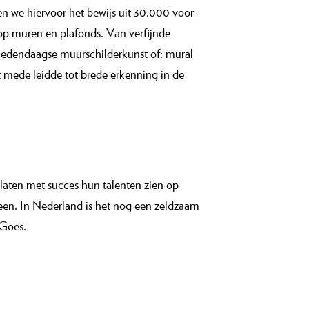
en we hiervoor het bewijs uit 30.000 voor
op muren en plafonds. Van verfijnde
de hedendaagse muurschilderkunst of: mural
t mede leidde tot brede erkenning in de
 laten met succes hun talenten zien op
reen. In Nederland is het nog een zeldzaam
 Goes.