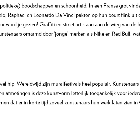
(politieke) boodschappen en schoonheid. In een Franse grot vind
o, Raphael en Leonardo Da Vinci pakten op hun beurt flink uit 
 muur word je gezien! Graffiti en street art staan aan de wieg van 
t kunstenaars omarmd door ‘jonge’ merken als Nike en Red Bull, wa
el hip. Wereldwijd zijn muralfestivals heel populair. Kunstenaars
n afmetingen is deze kunstvorm letterlijk toegankelijk voor iede
en dat er in korte tijd zoveel kunstenaars hun werk laten zien in