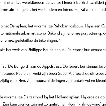
 minsten. De wereldberoemde Duitse Hendrik Beikirch schildert po
e afmetingen is het werk intiem en intens. Hij zal werken op d
 op het Damplein, het voormalige Rabobankgebouw. Hij is een C
ternationale urban art scene. Bekend zijn enorme portretten op de 
s enorme, gedetailleerde tekeningen.
>
raks het werk van Phillippe Baudelocque. De Franse kunstenaar st
 flat “De Bongerd” aan de Appelstraat. De Goese kunstenaar levert
 rotonde Poelplein werkt zijn broer Super A oftewel de uit Goes a
zijdig werk zien. Zijn muurschilderingen zijn fantasievol en kleurri
 de voormalige Deltaschool bij het Hollandiaplein. Hij groeide op
Zijn kunstwerken zijn net zo grafisch en kleurrijk als ‘gewone’ gr