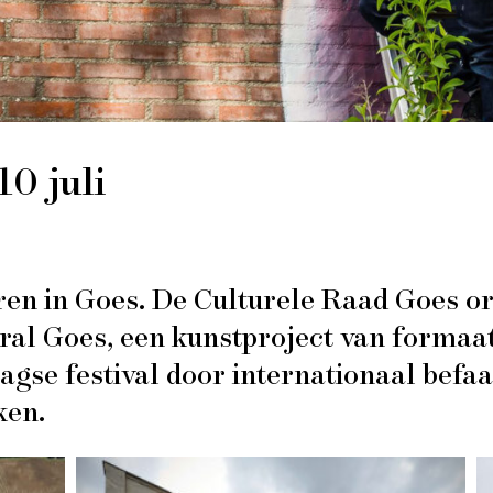
0 juli
ren in Goes. De Culturele Raad Goes orga
al Goes, een kunstproject van formaa
aagse festival door internationaal bef
ken.