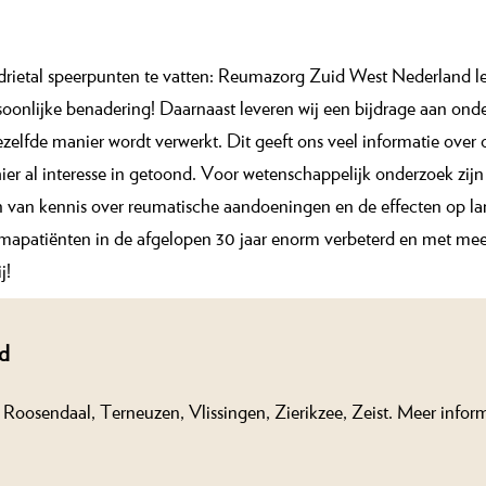
n drietal speerpunten te vatten: Reumazorg Zuid West Nederland le
rsoonlijke benadering! Daarnaast leveren wij een bijdrage aan o
zelfde manier wordt verwerkt. Dit geeft ons veel informatie over 
 hier al interesse in getoond. Voor wetenschappelijk onderzoek zi
n van kennis over reumatische aandoeningen en de effecten op la
umapatiënten in de afgelopen 30 jaar enorm verbeterd en met meer
j!
d
Roosendaal, Terneuzen, Vlissingen, Zierikzee, Zeist. Meer inform