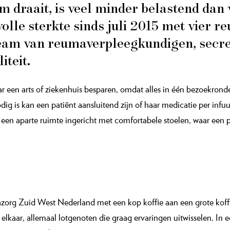
m draait, is veel minder belastend dan
olle sterkte sinds juli 2015 met vier 
team van reumaverpleegkundigen, secre­
iteit.
r een arts of ziekenhuis besparen, omdat alles in één bezoekrond
ig is kan een patiënt aansluitend zijn of haar medicatie per inf
 is een aparte ruimte ingericht met comfortabele stoelen, waar een 
azorg Zuid West Nederland met een kop koffie aan een grote koffi
kaar, allemaal lotgenoten die graag ervaringen uitwisselen. In e