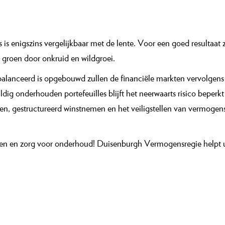
s enigszins vergelijkbaar met de lente. Voor een goed resultaat 
e groen door onkruid en wildgroei.
balanceerd is opgebouwd zullen de financiële markten vervolgen
uldig onderhouden portefeuilles blijft het neerwaarts risico beperk
ren, gestructureerd winstnemen en het veiligstellen van vermoge
aien en zorg voor onderhoud! Duisenburgh Vermogensregie helpt 