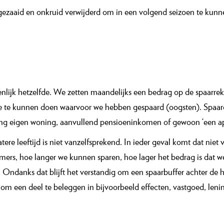
gezaaid en onkruid verwijderd om in een volgend seizoen te kunne
lijk hetzelfde. We zetten maandelijks een bedrag op de spaarrek
e kunnen doen waarvoor we hebben gespaard (oogsten). Spaard
ing eigen woning, aanvullend pensioeninkomen of gewoon ‘een app
 leeftijd is niet vanzelfsprekend. In ieder geval komt dat niet va
mers, hoe langer we kunnen sparen, hoe lager het bedrag is dat we
Ondanks dat blijft het verstandig om een spaarbuffer achter de 
ijn om een deel te beleggen in bijvoorbeeld effecten, vastgoed, l