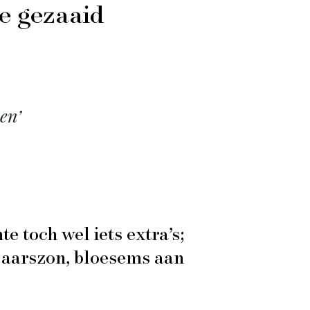
te gezaaid
en’
e toch wel iets extra’s;
rjaarszon, bloesems aan