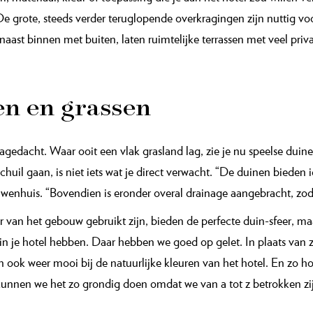
terden we elkaars ideeën en hielden we elkaar scherp. Een treffen
ht te maken, om budgettaire redenen. Daarop werd ik teruggeflot
: Wat heb je gelijk! Wat ben ik blij dat ik naar je geluisterd heb.”