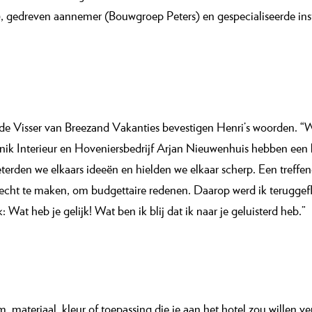
an te gaan. “We hadden als architect niet alleen de ontwerprol, 
. We hadden het geluk hierin te kunnen samenwerken met een ze
, gedreven aannemer (Bouwgroep Peters) en gespecialiseerde ins
e Visser van Breezand Vakanties bevestigen Henri’s woorden. “W
 Interieur en Hoveniersbedrijf Arjan Nieuwenhuis hebben een be