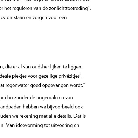
d voorbeeld van hoe zoiets gaat, is mijn
en door de architect, die wist hoe