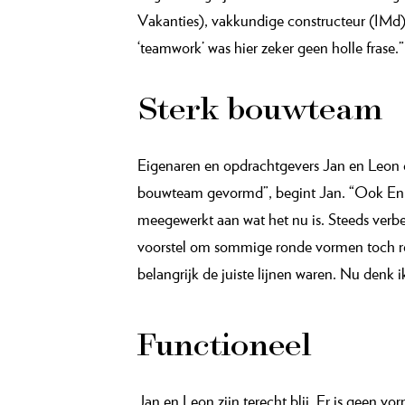
Regisseur
Die uitdagingen hoefde Henri niet alleen a
engineering tijdens de bouwvoorbereiding
Vakanties), vakkundige constructeur (IMd)
‘teamwork’ was hier zeker geen holle frase.”
Sterk bouwteam
Eigenaren en opdrachtgevers Jan en Leon d
bouwteam gevormd”, begint Jan. “Ook Ennik