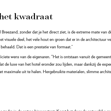
m, materiaal, kleur of toepassing die je aan het hotel zou willen ve
De grote, steeds verder teruglopende overkragingen zijn nuttig vo
rnaast binnen met buiten, laten ruimtelijke terrassen met veel pri
en en grassen
gedacht. Waar ooit een vlak grasland lag, zie je nu speelse duinen,