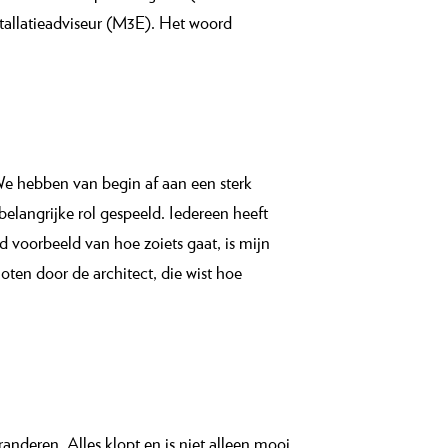
maar voerden ook de regie over de
er betrokken opdrachtgever (Breezand
tallatieadviseur (M3E). Het woord
e hebben van begin af aan een sterk
langrijke rol gespeeld. Iedereen heeft