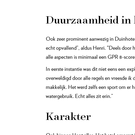
Functioneel
Jan en Leon zijn terecht blij. Er is geen vor
maar ook nog eens functioneel, zo blijkt. “
legt architect Henri uit. “Ze verbinden daa
schitterend spel van zon en schaduw.”
Niet zomaar duin
Ook in de omliggende tuin is overal over na