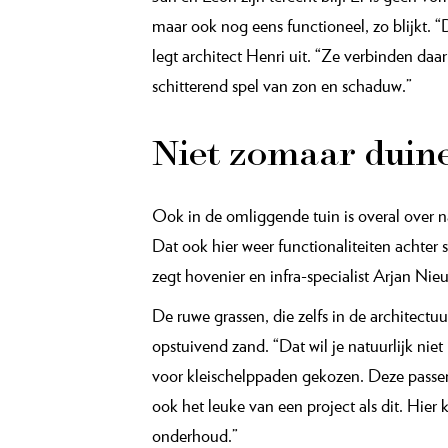
meegewerkt aan wat het nu is. Steeds verbe
voorstel om sommige ronde vormen toch rec
belangrijk de juiste lijnen waren. Nu denk ik