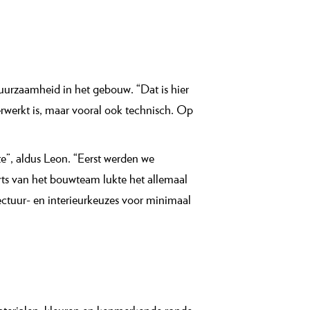
randeren. Alles klopt en is niet alleen mooi,
or het reguleren van de zonlichttoetreding”,
vacy ontstaan en zorgen voor een
 die er al van oudsher lijken te liggen.