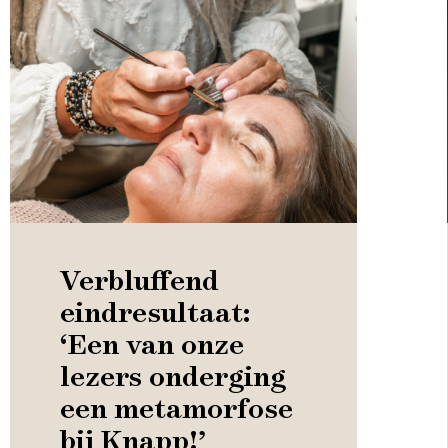
Verbluffend
eindresultaat:
‘Een van onze
lezers onderging
een metamorfose
bij Knapp!’