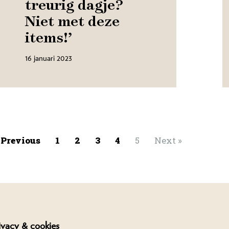
treurig dagje?
Niet met deze
items!’
16 januari 2023
 Previous
1
2
3
4
5
Next »
ivacy & cookies