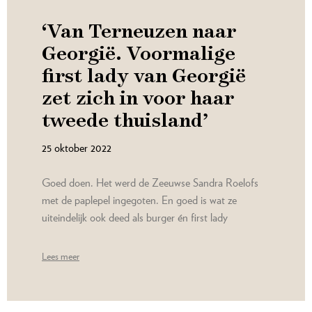
‘Van Terneuzen naar
Georgië. Voormalige
first lady van Georgië
zet zich in voor haar
tweede thuisland’
25 oktober 2022
Goed doen. Het werd de Zeeuwse Sandra Roelofs
met de paplepel ingegoten. En goed is wat ze
uiteindelijk ook deed als burger én first lady
Lees meer